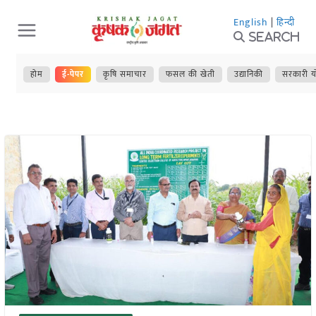
Skip
English
|
हिन्दी
to
Search
content
होम
ई-पेपर
कृषि समाचार
फसल की खेती
उद्यानिकी
सरकारी य