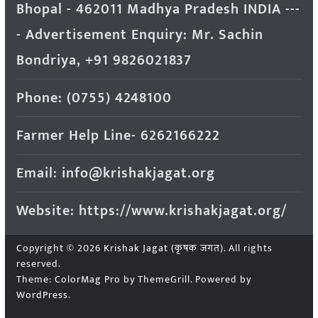
Bhopal - 462011 Madhya Pradesh INDIA ---
- Advertisement Enquiry: Mr. Sachin
Bondriya, +91 9826021837
Phone: (0755) 4248100
Farmer Help Line- 6262166222
Email: info@krishakjagat.org
Website: https://www.krishakjagat.org/
Copyright © 2026
Krishak Jagat (कृषक जगत)
. All rights
reserved.
Theme:
ColorMag Pro
by ThemeGrill. Powered by
WordPress
.