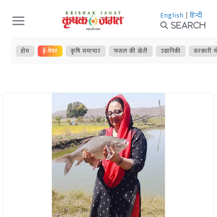
Skip
English
|
हिन्दी
to
Search
content
होम
ई-पेपर
कृषि समाचार
फसल की खेती
उद्यानिकी
सरकारी य