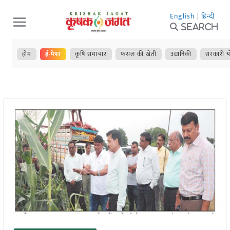
Skip
English
|
हिन्दी
to
Search
content
होम
ई-पेपर
कृषि समाचार
फसल की खेती
उद्यानिकी
सरकारी य