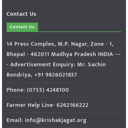
Contact Us
Contact Us
14 Press Complex, M.P. Nagar, Zone - 1,
Bhopal - 462011 Madhya Pradesh INDIA ---
- Advertisement Enquiry: Mr. Sachin
Bondriya, +91 9826021837
Phone: (0755) 4248100
Farmer Help Line- 6262166222
Email: info@krishakjagat.org