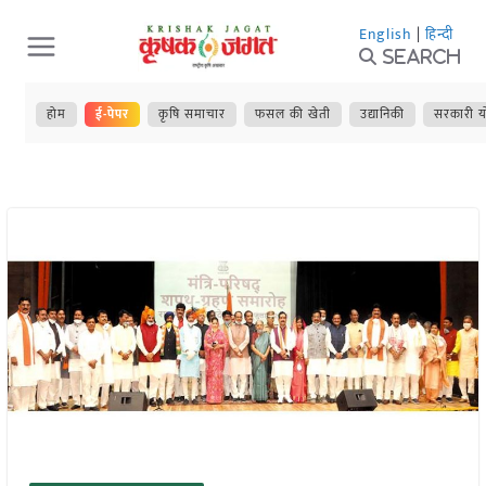
Skip
English
|
हिन्दी
to
Search
content
होम
ई-पेपर
कृषि समाचार
फसल की खेती
उद्यानिकी
सरकारी य