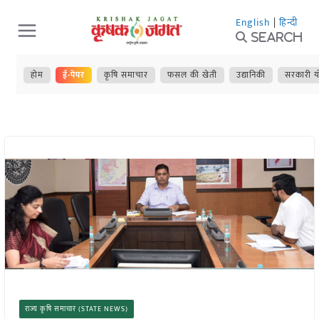
Skip
English
|
हिन्दी
to
Search
content
होम
ई-पेपर
कृषि समाचार
फसल की खेती
उद्यानिकी
सरकारी य
राज्य कृषि समाचार (STATE NEWS)