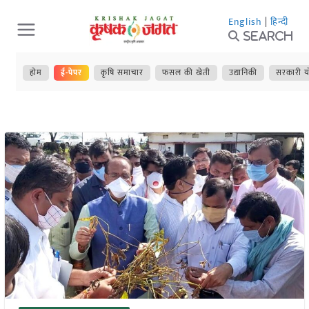
Skip
English
|
हिन्दी
to
Search
content
होम
ई-पेपर
कृषि समाचार
फसल की खेती
उद्यानिकी
सरकारी य