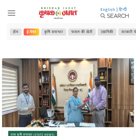
Skip
English
|
हिन्दी
to
Search
content
होम
ई-पेपर
कृषि समाचार
फसल की खेती
उद्यानिकी
सरकारी य
राज्य कृषि समाचार (STATE NEWS)