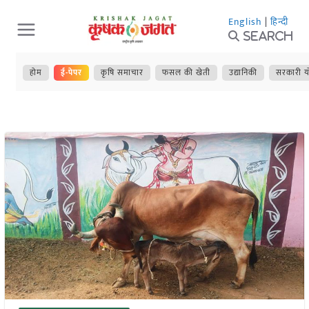
Skip
English
|
हिन्दी
to
Search
content
होम
ई-पेपर
कृषि समाचार
फसल की खेती
उद्यानिकी
सरकारी य