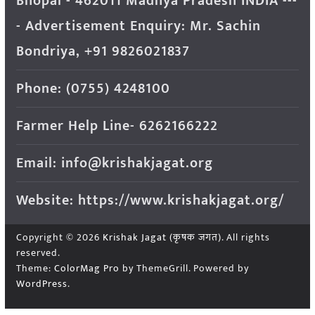
Bhopal - 462011 Madhya Pradesh INDIA ---
- Advertisement Enquiry: Mr. Sachin
Bondriya, +91 9826021837
Phone: (0755) 4248100
Farmer Help Line- 6262166222
Email: info@krishakjagat.org
Website: https://www.krishakjagat.org/
Copyright © 2026
Krishak Jagat (कृषक जगत)
. All rights
reserved.
Theme:
ColorMag Pro
by ThemeGrill. Powered by
WordPress
.