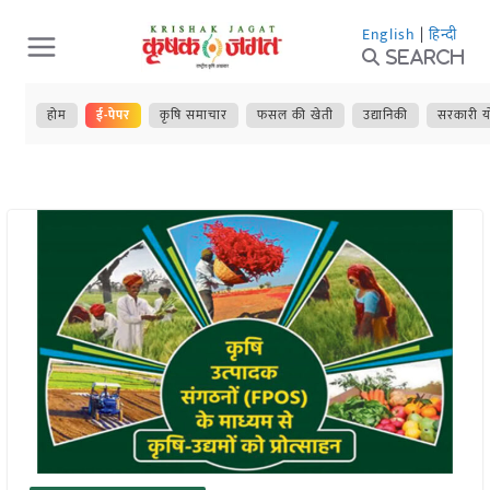
Skip
English
|
हिन्दी
to
Search
content
होम
ई-पेपर
कृषि समाचार
फसल की खेती
उद्यानिकी
सरकारी य