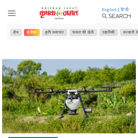
Skip
English
|
हिन्दी
to
Search
content
होम
ई-पेपर
कृषि समाचार
फसल की खेती
उद्यानिकी
सरकारी य