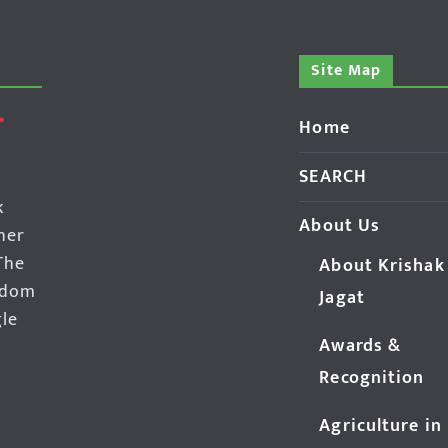
Site Map
Home
SEARCH
k
About Us
her
The
About Krishak
edom
Jagat
gle
Awards &
Recognition
Agriculture in