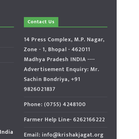
Contact Us
14 Press Complex, M.P. Nagar,
Zone - 1, Bhopal - 462011
Madhya Pradesh INDIA ----
Advertisement Enquiry: Mr.
Sachin Bondriya, +91
9826021837
Phone: (0755) 4248100
Farmer Help Line- 6262166222
 India
Email: info@krishakjagat.org