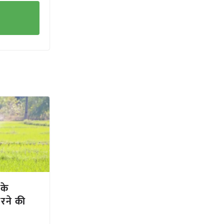
 के
रने की