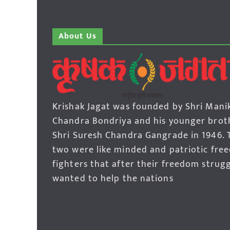
About Us
Krishak Jagat was founded by Shri Mani
Chandra Bondriya and his younger brot
Shri Suresh Chandra Gangrade in 1946. 
two were like minded and patriotic fre
fighters that after their freedom strug
wanted to help the nations