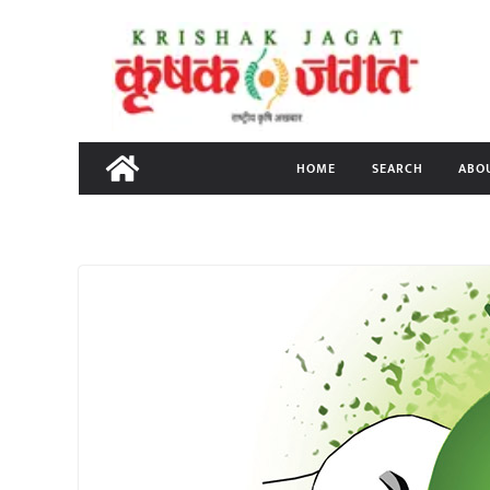
Skip
to
content
HOME
SEARCH
ABO