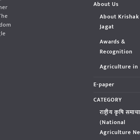
About Us
her
The
About Krishak
edom
Jagat
gle
Awards &
Recognition
Agriculture in
E-paper
CATEGORY
राष्ट्रीय कृषि समाच
(National
Agriculture N