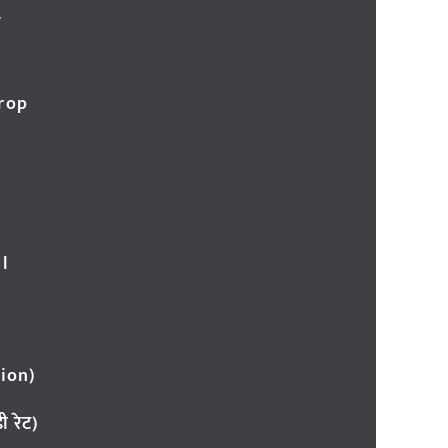
र
Crop
l
ion)
 रेट)