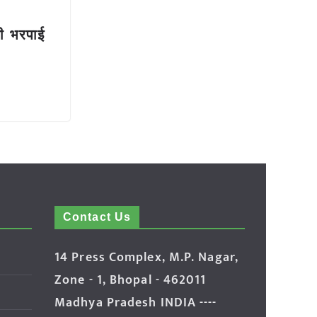
की भरपाई
Contact Us
14 Press Complex, M.P. Nagar,
Zone - 1, Bhopal - 462011
Madhya Pradesh INDIA ----