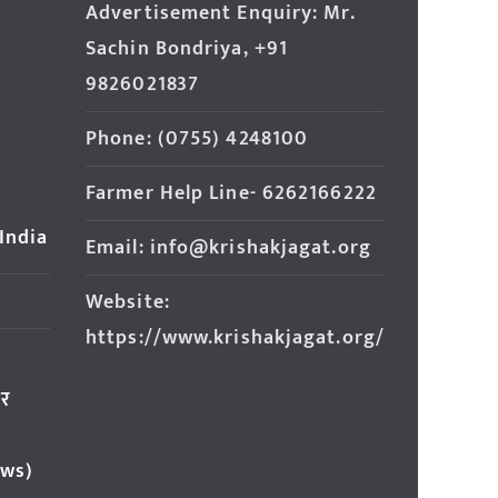
Advertisement Enquiry: Mr.
Sachin Bondriya, +91
9826021837
Phone: (0755) 4248100
Farmer Help Line- 6262166222
 India
Email: info@krishakjagat.org
Website:
https://www.krishakjagat.org/
ार
ews)