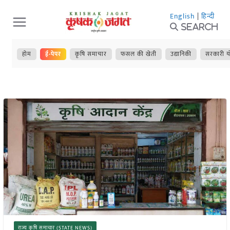
Skip
English
|
हिन्दी
to
Search
content
होम
ई-पेपर
कृषि समाचार
फसल की खेती
उद्यानिकी
सरकारी य
राज्य कृषि समाचार (STATE NEWS)