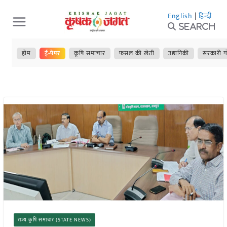
Skip
English
|
हिन्दी
to
Search
content
होम
ई-पेपर
कृषि समाचार
फसल की खेती
उद्यानिकी
सरकारी य
राज्य कृषि समाचार (STATE NEWS)