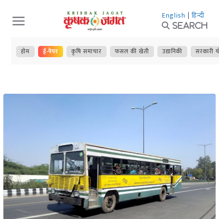
Skip
English
|
हिन्दी
to
Search
content
होम
ई-पेपर
कृषि समाचार
फसल की खेती
उद्यानिकी
सरकारी य