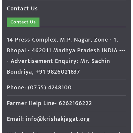
Contact Us
Contact Us
14 Press Complex, M.P. Nagar, Zone - 1,
Bhopal - 462011 Madhya Pradesh INDIA ---
- Advertisement Enquiry: Mr. Sachin
Bondriya, +91 9826021837
Phone: (0755) 4248100
Farmer Help Line- 6262166222
Email: info@krishakjagat.org