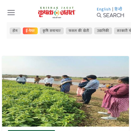
Skip
English
|
हिन्दी
to
Search
content
होम
ई-पेपर
कृषि समाचार
फसल की खेती
उद्यानिकी
सरकारी य