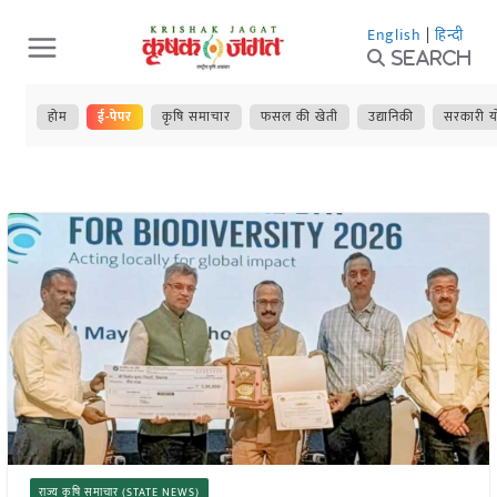
Skip
English
|
हिन्दी
to
Search
content
होम
ई-पेपर
कृषि समाचार
फसल की खेती
उद्यानिकी
सरकारी य
राज्य कृषि समाचार (STATE NEWS)