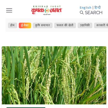
Skip
English
|
हिन्दी
to
Search
content
होम
ई-पेपर
कृषि समाचार
फसल की खेती
उद्यानिकी
सरकारी य