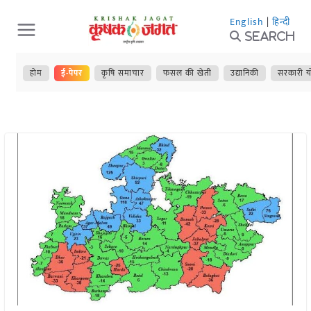
Skip
English
|
हिन्दी
to
Search
content
होम
ई-पेपर
कृषि समाचार
फसल की खेती
उद्यानिकी
सरकारी य