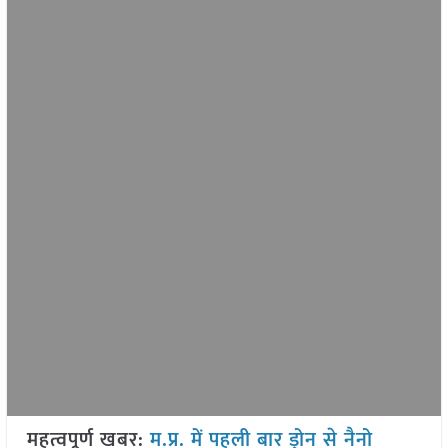
महत्वपूर्ण खबर:
म.प्र. में पहली बार ड्रोन से नैनो