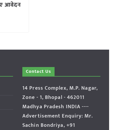
िए आवेदन
Contact Us
14 Press Complex, M.P. Nagar,
Zone - 1, Bhopal - 462011
Madhya Pradesh INDIA ----
Advertisement Enquiry: Mr.
Sachin Bondriya, +91