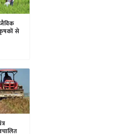
 जैविक
 कृषकों से
त्र
स्वचालित