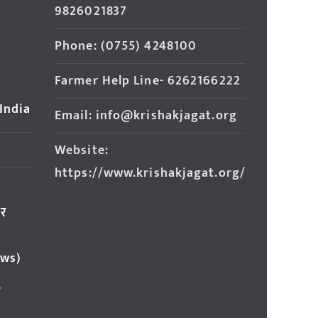
9826021837
Phone: (0755) 4248100
Farmer Help Line- 6262166222
 India
Email: info@krishakjagat.org
Website:
https://www.krishakjagat.org/
ार
ews)
र