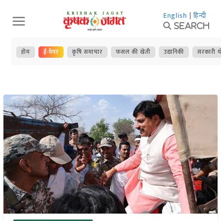
Skip
English
|
हिन्दी
to
Search
content
होम
ई-पेपर
कृषि समाचार
फसल की खेती
उद्यानिकी
सरकारी य