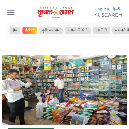
Skip
English
|
हिन्दी
to
Search
content
होम
ई-पेपर
कृषि समाचार
फसल की खेती
उद्यानिकी
सरकारी य