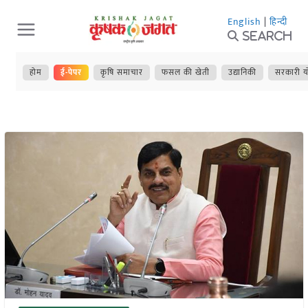
Skip
English
|
हिन्दी
to
Search
content
होम
ई-पेपर
कृषि समाचार
फसल की खेती
उद्यानिकी
सरकारी य