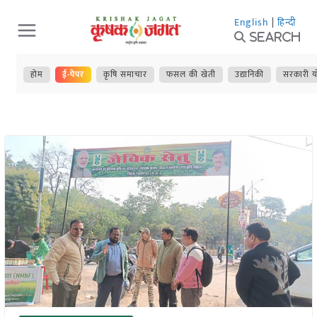
Skip
English
|
हिन्दी
to
Search
content
होम
ई-पेपर
कृषि समाचार
फसल की खेती
उद्यानिकी
सरकारी य