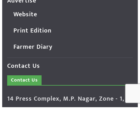
Advertise
Website
Print Edition
Farmer Diary
Contact Us
Contact Us
14 Press Complex, M.P. Nagar, Zone - 1,
Bhopal - 462011 Madhya Pradesh INDIA ---
- Advertisement Enquiry: Mr. Sachin
Bondriya, +91 9826021837