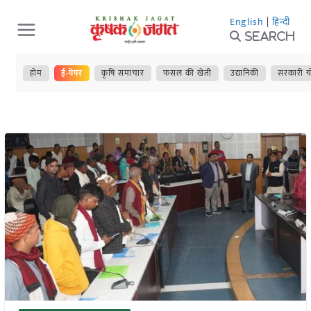
Skip
English
|
हिन्दी
to
Search
content
होम
ई-पेपर
कृषि समाचार
फसल की खेती
उद्यानिकी
सरकारी य