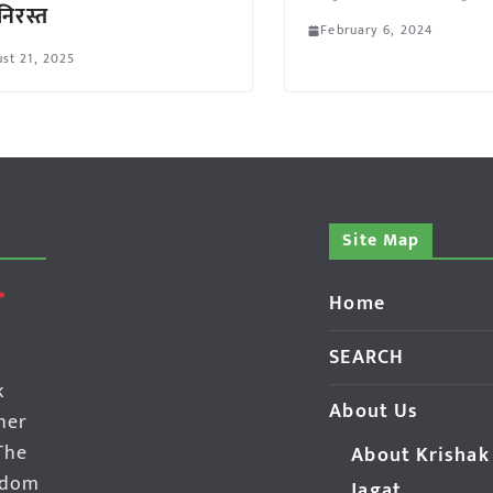
े निरस्त
February 6, 2024
st 21, 2025
Site Map
Home
SEARCH
k
About Us
her
The
About Krishak
edom
Jagat