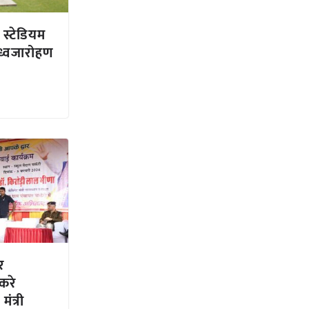
 स्टेडियम
 ध्वजारोहण
र
करे
ंत्री