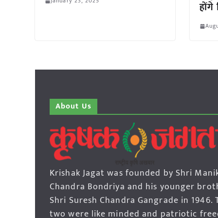
January 23, 2025
होंग
Augu
About Us
Krishak Jagat was founded by Shri Mani
Chandra Bondriya and his younger brot
Shri Suresh Chandra Gangrade in 1946. 
two were like minded and patriotic fre