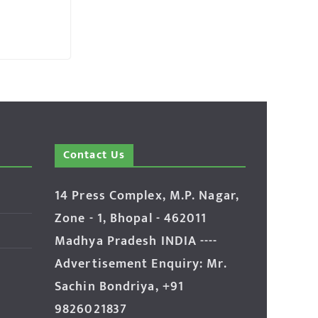
Contact Us
14 Press Complex, M.P. Nagar,
Zone - 1, Bhopal - 462011
Madhya Pradesh INDIA ----
Advertisement Enquiry: Mr.
Sachin Bondriya, +91
9826021837