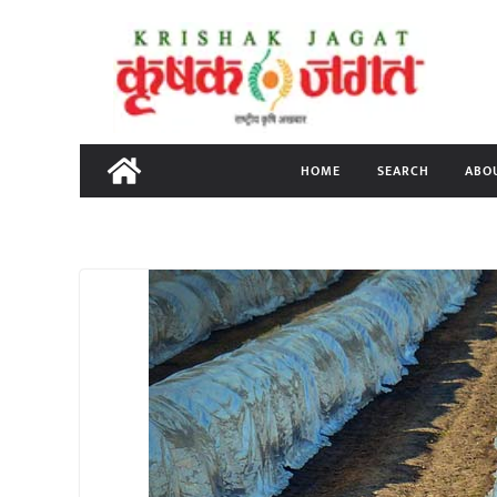
Skip
to
content
HOME
SEARCH
ABO