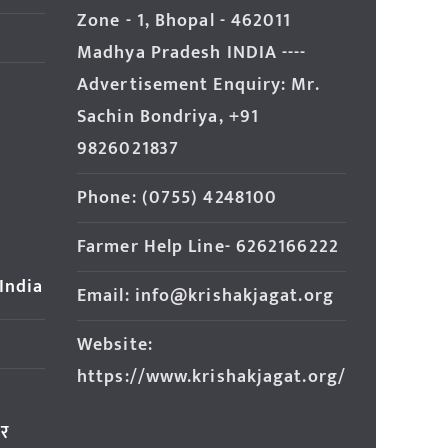
Zone - 1, Bhopal - 462011
Madhya Pradesh INDIA ----
Advertisement Enquiry: Mr.
Sachin Bondriya, +91
9826021837
Phone: (0755) 4248100
Farmer Help Line- 6262166222
 India
Email: info@krishakjagat.org
Website:
https://www.krishakjagat.org/
ार