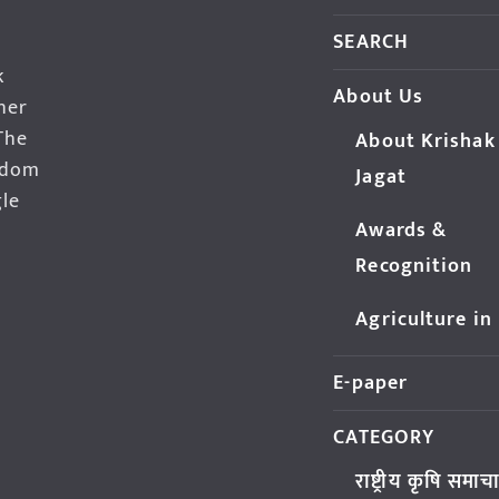
SEARCH
k
About Us
her
The
About Krishak
edom
Jagat
gle
Awards &
Recognition
Agriculture in
E-paper
CATEGORY
राष्ट्रीय कृषि समाच