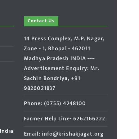
Contact Us
14 Press Complex, M.P. Nagar,
Zone - 1, Bhopal - 462011
Madhya Pradesh INDIA ----
Advertisement Enquiry: Mr.
Sachin Bondriya, +91
9826021837
Phone: (0755) 4248100
Farmer Help Line- 6262166222
 India
Email: info@krishakjagat.org