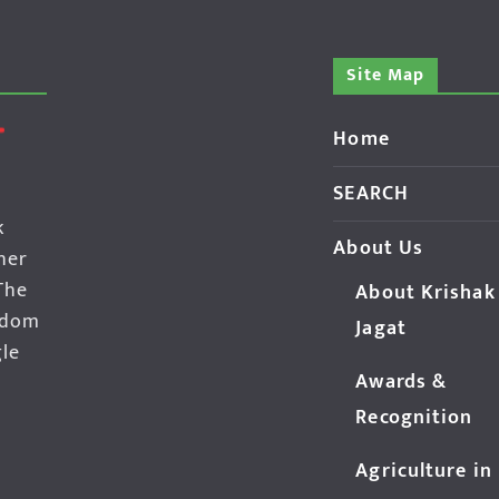
Site Map
Home
SEARCH
k
About Us
her
The
About Krishak
edom
Jagat
gle
Awards &
Recognition
Agriculture in