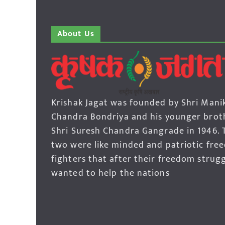
About Us
Krishak Jagat was founded by Shri Mani
Chandra Bondriya and his younger brot
Shri Suresh Chandra Gangrade in 1946. 
two were like minded and patriotic fre
fighters that after their freedom strug
wanted to help the nations