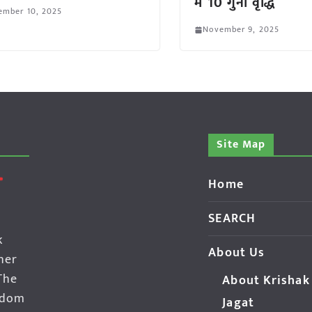
में 10 गुना वृद्धि
ember 10, 2025
November 9, 2025
Site Map
Home
SEARCH
k
About Us
her
The
About Krishak
edom
Jagat