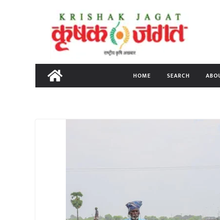
Skip
to
content
HOME
SEARCH
ABO