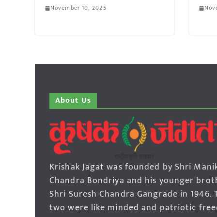
November 10, 2025
Nov
About Us
Krishak Jagat was founded by Shri Mani
Chandra Bondriya and his younger brot
Shri Suresh Chandra Gangrade in 1946. 
two were like minded and patriotic fre