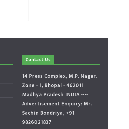
Contact Us
14 Press Complex, M.P. Nagar,
Zone - 1, Bhopal - 462011
Madhya Pradesh INDIA ----
Advertisement Enquiry: Mr.
Sachin Bondriya, +91
9826021837