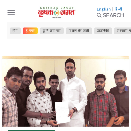
Skip
English
|
हिन्दी
to
Search
content
होम
ई-पेपर
कृषि समाचार
फसल की खेती
उद्यानिकी
सरकारी य