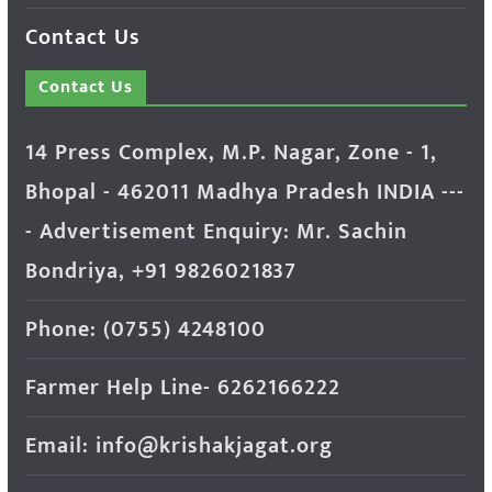
Contact Us
Contact Us
14 Press Complex, M.P. Nagar, Zone - 1,
Bhopal - 462011 Madhya Pradesh INDIA ---
- Advertisement Enquiry: Mr. Sachin
Bondriya, +91 9826021837
Phone: (0755) 4248100
Farmer Help Line- 6262166222
Email: info@krishakjagat.org