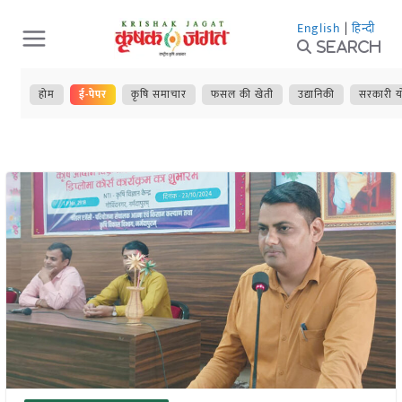
Skip
English
|
हिन्दी
to
Search
content
होम
ई-पेपर
कृषि समाचार
फसल की खेती
उद्यानिकी
सरकारी य