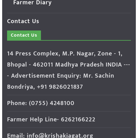
Farmer Diary
Contact Us
Contact Us
14 Press Complex, M.P. Nagar, Zone - 1,
Bhopal - 462011 Madhya Pradesh INDIA ---
- Advertisement Enquiry: Mr. Sachin
Bondriya, +91 9826021837
Phone: (0755) 4248100
Farmer Help Line- 6262166222
Email: info@krishakjagat.org