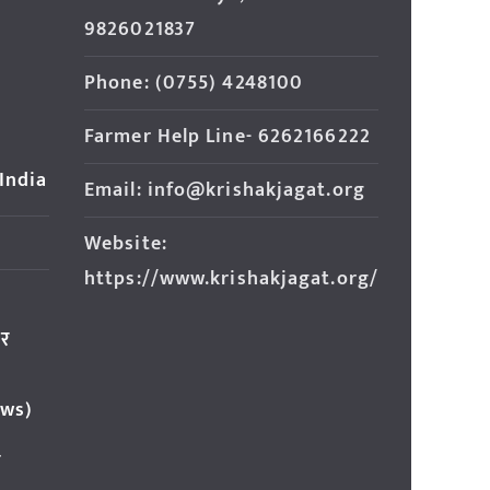
9826021837
Phone: (0755) 4248100
Farmer Help Line- 6262166222
 India
Email: info@krishakjagat.org
Website:
https://www.krishakjagat.org/
ार
ews)
र