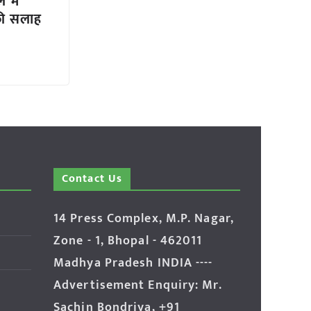
 में
 की सलाह
Contact Us
14 Press Complex, M.P. Nagar,
Zone - 1, Bhopal - 462011
Madhya Pradesh INDIA ----
Advertisement Enquiry: Mr.
Sachin Bondriya, +91