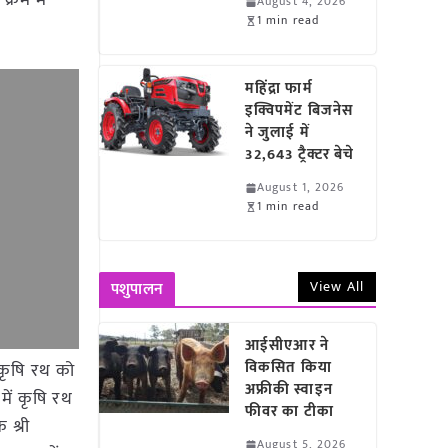
्रम में
August 4, 2026
1 min read
महिंद्रा फार्म
इक्विपमेंट बिजनेस
ने जुलाई में
32,643 ट्रैक्टर बेचे
August 1, 2026
1 min read
View All
पशुपालन
आईसीएआर ने
विकसित किया
 कृषि रथ को
अफ्रीकी स्वाइन
में कृषि रथ
फीवर का टीका
 श्री
August 5, 2026