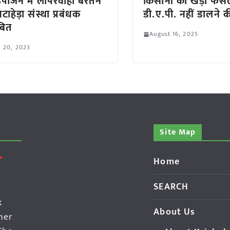
 उपार्जन में लापरवाही बरतने
किसानों को खड़ी फसल
ाहेड़ा संस्था प्रबंधक
डी.ए.पी. नहीं डालने
बित
August 16, 2025
l 20, 2023
Site Map
Home
SEARCH
k
About Us
her