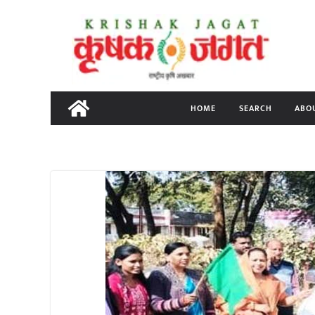
Skip
to
content
HOME
SEARCH
ABO