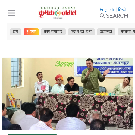
Skip
English
|
हिन्दी
to
Search
content
होम
ई-पेपर
कृषि समाचार
फसल की खेती
उद्यानिकी
सरकारी य