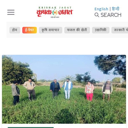
Skip
English
|
हिन्दी
to
Search
content
होम
ई-पेपर
कृषि समाचार
फसल की खेती
उद्यानिकी
सरकारी य