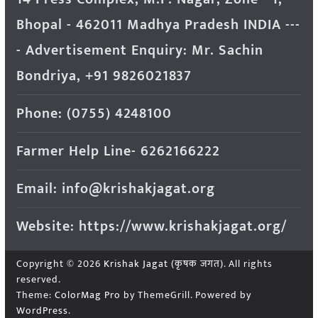
Bhopal - 462011 Madhya Pradesh INDIA ---
- Advertisement Enquiry: Mr. Sachin
Bondriya, +91 9826021837
Phone: (0755) 4248100
Farmer Help Line- 6262166222
Email: info@krishakjagat.org
Website: https://www.krishakjagat.org/
Copyright © 2026
Krishak Jagat (कृषक जगत)
. All rights
reserved.
Theme:
ColorMag Pro
by ThemeGrill. Powered by
WordPress
.