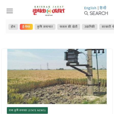
Skip
English
|
हिन्दी
to
Search
content
होम
ई-पेपर
कृषि समाचार
फसल की खेती
उद्यानिकी
सरकारी य
राज्य कृषि समाचार (STATE NEWS)