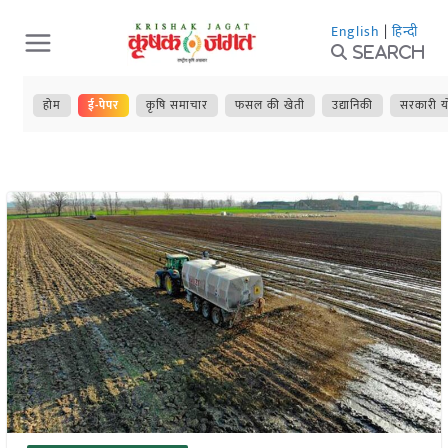
Skip
English
|
हिन्दी
to
Search
content
होम
ई-पेपर
कृषि समाचार
फसल की खेती
उद्यानिकी
सरकारी य