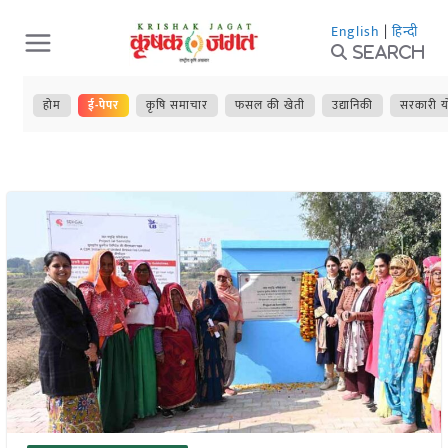
Skip
English
|
हिन्दी
to
Search
content
होम
ई-पेपर
कृषि समाचार
फसल की खेती
उद्यानिकी
सरकारी य