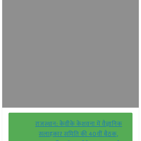
राजस्थान: केवीके केशवना में वैज्ञानिक
सलाहकार समिति की 40वीं बैठक,