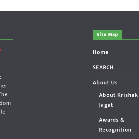
Site Map
Home
SEARCH
k
About Us
her
The
About Krishak
edom
Jagat
gle
Awards &
Recognition