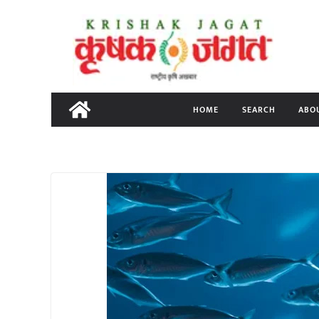
Skip
to
content
HOME
SEARCH
ABO