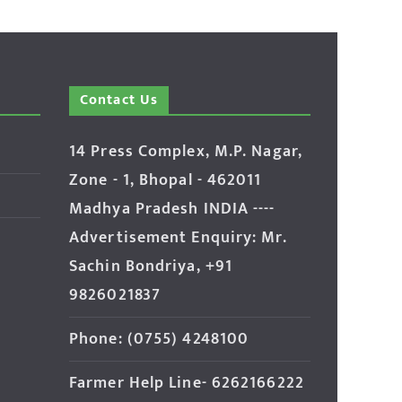
Contact Us
14 Press Complex, M.P. Nagar,
Zone - 1, Bhopal - 462011
Madhya Pradesh INDIA ----
Advertisement Enquiry: Mr.
Sachin Bondriya, +91
9826021837
Phone: (0755) 4248100
Farmer Help Line- 6262166222