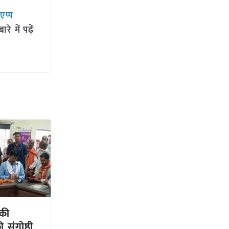
सएप्प
 में पढ़ें
 की
 संगोष्ठी