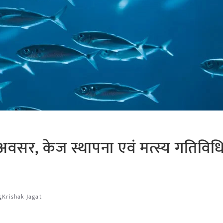
 अवसर, केज स्थापना एवं मत्स्य गतिविधिय
Krishak Jagat