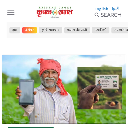
Skip
English
|
हिन्दी
to
Search
content
होम
ई-पेपर
कृषि समाचार
फसल की खेती
उद्यानिकी
सरकारी य