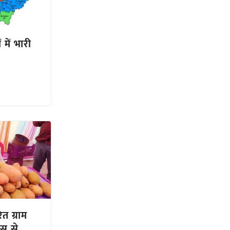
 में भारी
त ग्राम
ास से