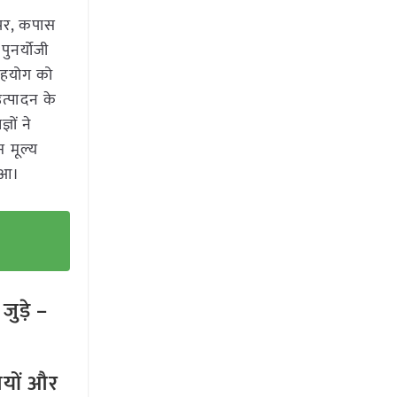
 पर, कपास
पुनर्योजी
 सहयोग को
त्पादन के
ञों ने
स मूल्य
हुआ।
ुड़े –
तियों और