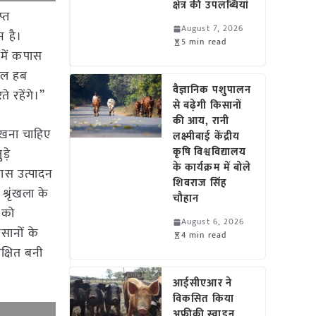
क्षेत्र की उपलब्धियां
प्त
August 7, 2026
न है।
5 min read
 में कपास
ाइल हब
वैज्ञानिक पशुपालन
 रहेंगे।”
से बढ़ेगी किसानों
की आय, रानी
रखना चाहिए
लक्ष्मीबाई केंद्रीय
कृषि विश्वविद्यालय
़े
के कार्यक्रम में बोले
कपास उत्पादन
शिवराज सिंह
्रृंखला के
चौहान
 को
August 6, 2026
सानों के
4 min read
क्षित बनी
आईसीएआर ने
विकसित किया
अफ्रीकी स्वाइन