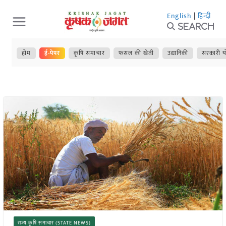
Skip
English
|
हिन्दी
to
Search
content
होम
ई-पेपर
कृषि समाचार
फसल की खेती
उद्यानिकी
सरकारी य
राज्य कृषि समाचार (STATE NEWS)