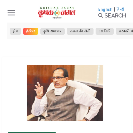
Skip
English
|
हिन्दी
to
Search
content
होम
ई-पेपर
कृषि समाचार
फसल की खेती
उद्यानिकी
सरकारी य