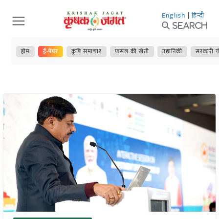
Skip
English
|
हिन्दी
to
Search
content
होम
ई-पेपर
कृषि समाचार
फसल की खेती
उद्यानिकी
सरकारी य