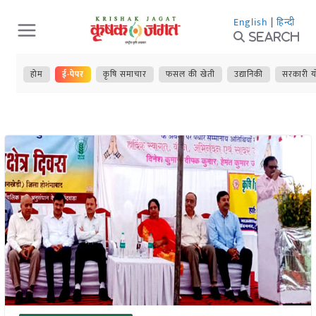
Skip
English
|
हिन्दी
to
Search
content
होम
ई-पेपर
कृषि समाचार
फसल की खेती
उद्यानिकी
सरकारी य