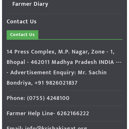
Farmer Diary
Contact Us
Contact Us
14 Press Complex, M.P. Nagar, Zone - 1,
Bhopal - 462011 Madhya Pradesh INDIA ---
- Advertisement Enquiry: Mr. Sachin
Bondriya, +91 9826021837
Phone: (0755) 4248100
Farmer Help Line- 6262166222
Email: info@krishakjagat.org