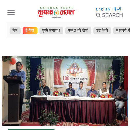
Skip
English
|
हिन्दी
to
Search
content
होम
ई-पेपर
कृषि समाचार
फसल की खेती
उद्यानिकी
सरकारी य