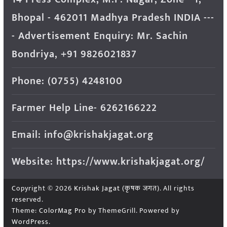
Bhopal - 462011 Madhya Pradesh INDIA ---
- Advertisement Enquiry: Mr. Sachin
Bondriya, +91 9826021837
Phone: (0755) 4248100
Farmer Help Line- 6262166222
Email: info@krishakjagat.org
Website: https://www.krishakjagat.org/
Copyright © 2026
Krishak Jagat (कृषक जगत)
. All rights
reserved.
Theme:
ColorMag Pro
by ThemeGrill. Powered by
WordPress
.