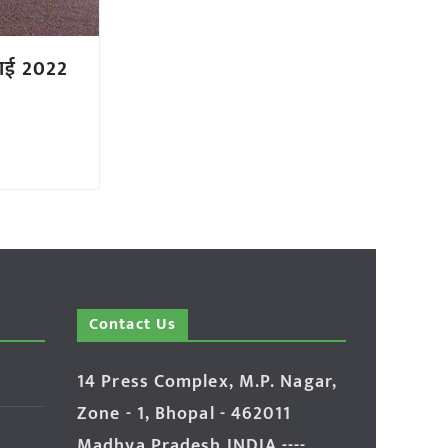
ुलाई 2022
Contact Us
14 Press Complex, M.P. Nagar,
Zone - 1, Bhopal - 462011
Madhya Pradesh INDIA ----