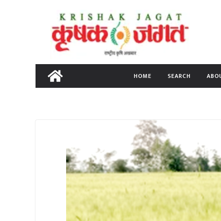
Skip
to
content
HOME
SEARCH
ABO