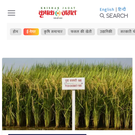
Skip
English
|
हिन्दी
to
Search
content
होम
ई-पेपर
कृषि समाचार
फसल की खेती
उद्यानिकी
सरकारी य