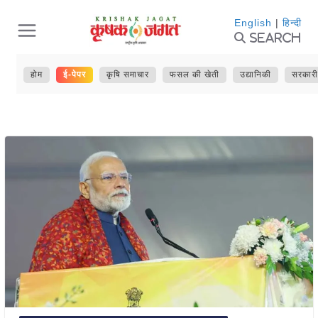
Skip
English
|
हिन्दी
Search
to
content
होम
ई-पेपर
कृषि समाचार
फसल की खेती
उद्यानिकी
सरकारी