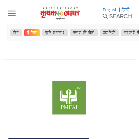
Skip
English
|
हिन्दी
to
Search
content
होम
ई-पेपर
कृषि समाचार
फसल की खेती
उद्यानिकी
सरकारी य