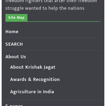
freedom fighters that after their freedom
struggle wanted to help the nations
Site Map
Home
SEARCH
About Us
About Krishak Jagat
Awards & Recognition
Agriculture in India