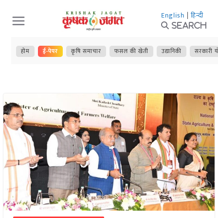
Skip
English
|
हिन्दी
to
Search
content
होम
ई-पेपर
कृषि समाचार
फसल की खेती
उद्यानिकी
सरकारी य